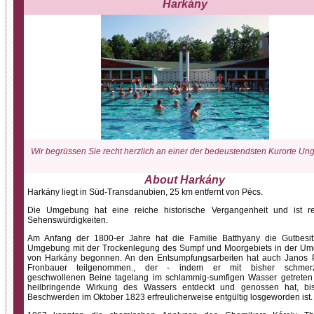
Harkány
Wir begrüssen Sie recht herzlich an einer der bedeustendsten Kurorte Ung
About Harkány
Harkány liegt in Süd-Transdanubien, 25 km entfernt von Pécs.
Die Umgebung hat eine reiche historische Vergangenheit und ist r
Sehenswürdigkeiten.
Am Anfang der 1800-er Jahre hat die Familie Batthyany die Gutbesit
Umgebung mit der Trockenlegung des Sumpf und Moorgebiets in der U
von Harkány begonnen. An den Entsumpfungsarbeiten hat auch Janos 
Fronbauer teilgenommen., der - indem er mit bisher schmerzh
geschwollenen Beine tagelang im schlammig-sumfigen Wasser getreten i
heilbringende Wirkung des Wassers entdeckt und genossen hat, bi
Beschwerden im Oktober 1823 erfreulicherweise entgültig losgeworden ist.