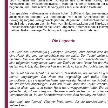
1867 konnten die chemischen Analysen des Chemikers Károly Th
Wirksamkeit des Wassers nachweisen. Man hat mit der Entwicklung der S
begonnen und Heute nimmt Harkány jedes Jahr eine Million Gäste auf.
Das speziales Heilwasser mit seinem hohen Sulfid und Spurenelementgeh
ausgezeichnet geeignet zur Behandlung von allen Krankheitsarten 
Bewegungsorgane, von gynekologischen, Magen und Hautbeschwerden ni
durch Baden, sondern auch in Form von Schlammpackung und Trinkkur. 
Heildienstleistungen können die Gäste Tangentor, Naturheilkunde, Elektrot
Heil und Reflexmassage, Schlammpackung in Anschpruch nehmen.
Die Legende
Am Fuss des Szársomlyó ( Villányer Gebierge) lebte einmal eine alt
eine Hexe, die eine wunderschöne tochter hatte. Der Teufel wollte s
heiraten. Die alte Mutter war mit diesem Plan nicht einverstanden 
sich folgendes ausgedacht: wenn der Teufel in einer Nacht bis der H
ersten mal kräht, den Berg eckert und einäckt, kann die Tochter heirat
Der Teufel hat die Arbeit mit seinen 6 Paar Katzen, die seinen Flug 
hatten, angefangen. Die Hexe war ungeduldig und wollte den 
kontrollieren. Da sie gesehen hatte, wie weit der Teufel mit der Arbeit 
sie zu krähen angefangen. Dadurch wurde aber der Teufel erschre
dass er alles, was er in seiner Hand hatte weggeworfen hatte. Wo se
gelandet ist, ist der Berg von Beremend entstanden, wo er unter d
verchwunden ist, ist der Schwefelwasser von Bad Harkány zu finden.
Man sagt, wer "genug" Villanyer Wein trinkt, der die wunderschöne 
sehen kann.