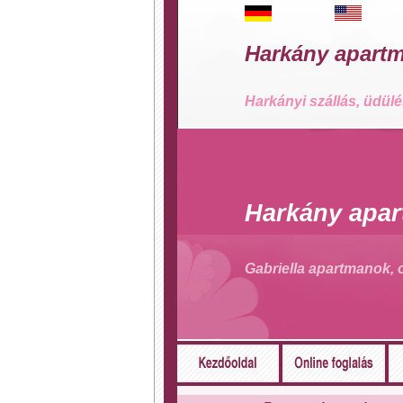
Harkány apartm
Harkányi szállás, üdül
Harkány apa
Gabriella apartmanok, 