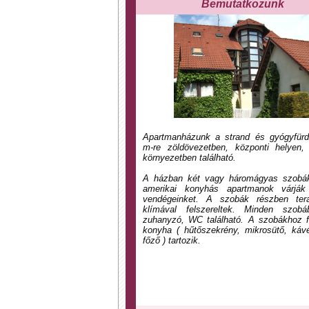
Bemutatkozunk
Apartmanházunk a strand és gyógyfürd
m-re zöldövezetben, központi helyen,
környezetben található.
A házban két vagy háromágyas szobák,
amerikai konyhás apartmanok várják
vendégeinket. A szobák részben ter
klímával felszereltek. Minden szob
zuhanyzó, WC található. A szobákhoz fe
konyha ( hűtőszekrény, mikrosütő, káv
főző ) tartozik.