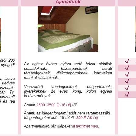
Ajánlatunk
őtől 200
Az egész évben nyitva tartó házat ajánljuk
 nyugodt
családoknak, házaspároknak, baráti
társaságoknak, diákcsoportoknak, környéken
munkát vállalóknak.
 illetve
 kedves
Visszatérő vendégeinknek, csoportoknak,
aszosak,
gyerekeknek 14 éves korig, külön egyedi
ában Tv,
kedvezmények.
lszerelt
é és tea
Áraink
től.
2500- 3500 Ft / fő / éj-
Áraink az idegenforgalmi adót nem tartalmazzák!
Idegenforgalmi adó: 18 felett:
390 Ft / fő / éj
Apartmanunkról fényképeket
itt tekinthet meg
.