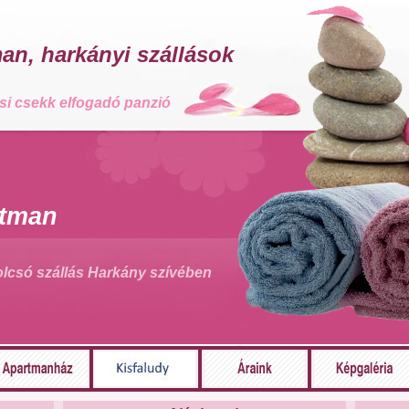
an, harkányi szállások
ési csekk elfogadó panzió
rtman
olcsó szállás Harkány szívében