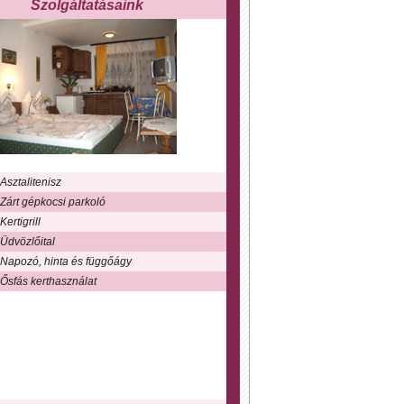
Szolgáltatásaink
Asztalitenisz
Zárt gépkocsi parkoló
Kertigrill
Üdvözlőital
Napozó, hinta és függőágy
Ősfás kerthasználat